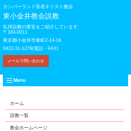
カンバーランド長老キリスト教会
東小金井教会説教
礼拝説教の要旨をご紹介しています
〒184-0011
東京都小金井市東町2-14-16
0422-31-1279(電話・FAX)
メールで問い合わせ
Menu
ホーム
説教一覧
教会ホームページ