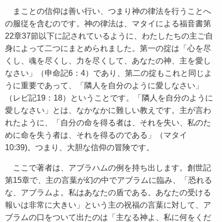
まことの信仰は善い行い、つまり神の律法を行うことへ
の服従を含むのです。神の律法は、マタイによる福音書第
22章37節以下に記されているように、わたしたちの主ご自
身によって二つにまとめられました。第一の掟は「心を尽
くし、魂を尽くし、力を尽くして、あなたの神、主を愛し
なさい」（申命記6：4）であり、第二の掟もこれと同じよ
うに重要であって、「隣人を自分のように愛しなさい」
（レビ記19：18）ということです。「隣人を自分のように
愛しなさい」とは、なかなかに難しい教えです。主が言わ
れたように、「自分の命を得る者は、それを失い、私のた
めに命を失う者は、それを得るのである」（マタイ
10:39)。つまり、大胆な信仰の冒険です。
ここで著者は、アブラハムの例を持ち出します。創世記
第15章で、主の言葉が幻の中でアブラムに臨み、「恐れる
な、アブラムよ。私はあなたの盾である。あなたの受ける
報いは非常に大きい」という主の祝福の言葉に対して、ア
ブラムの口をついて出たのは「主なる神よ、私に何をくだ