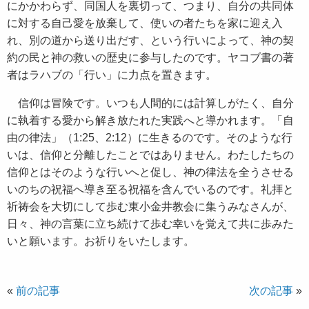
にかかわらず、同国人を裏切って、つまり、自分の共同体
に対する自己愛を放棄して、使いの者たちを家に迎え入
れ、別の道から送り出だす、という行いによって、神の契
約の民と神の救いの歴史に参与したのです。ヤコブ書の著
者はラハブの「行い」に力点を置きます。
信仰は冒険です。いつも人間的には計算しがたく、自分
に執着する愛から解き放たれた実践へと導かれます。「自
由の律法」（1:25、2:12）に生きるのです。そのような行
いは、信仰と分離したことではありません。わたしたちの
信仰とはそのような行いへと促し、神の律法を全うさせる
いのちの祝福へ導き至る祝福を含んでいるのです。礼拝と
祈祷会を大切にして歩む東小金井教会に集うみなさんが、
日々、神の言葉に立ち続けて歩む幸いを覚えて共に歩みた
いと願います。お祈りをいたします。
«
前の記事
次の記事
»