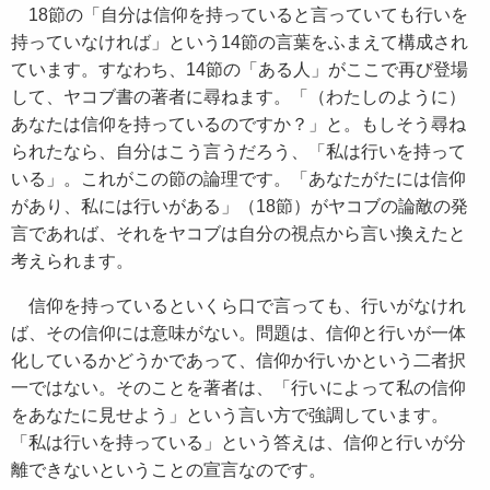
18節の「自分は信仰を持っていると言っていても行いを
持っていなければ」という14節の言葉をふまえて構成され
ています。すなわち、14節の「ある人」がここで再び登場
して、ヤコブ書の著者に尋ねます。「（わたしのように）
あなたは信仰を持っているのですか？」と。もしそう尋ね
られたなら、自分はこう言うだろう、「私は行いを持って
いる」。これがこの節の論理です。「あなたがたには信仰
があり、私には行いがある」（18節）がヤコブの論敵の発
言であれば、それをヤコブは自分の視点から言い換えたと
考えられます。
信仰を持っているといくら口で言っても、行いがなけれ
ば、その信仰には意味がない。問題は、信仰と行いが一体
化しているかどうかであって、信仰か行いかという二者択
一ではない。そのことを著者は、「行いによって私の信仰
をあなたに見せよう」という言い方で強調しています。
「私は行いを持っている」という答えは、信仰と行いが分
離できないということの宣言なのです。