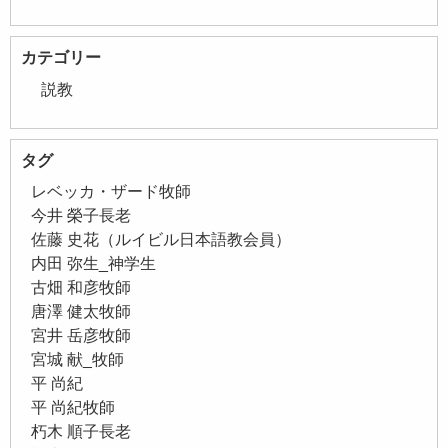
カテゴリー
説教
タグ
レベッカ・ザード牧師
今井 榮子長老
佐藤 史花（ルイビル日本語教会員）
内田 弥生_神学生
古畑 和彦牧師
唐澤 健太牧師
宮井 岳彦牧師
宮城 献_牧師
平 尚紀
平 尚紀牧師
朽木 順子長老