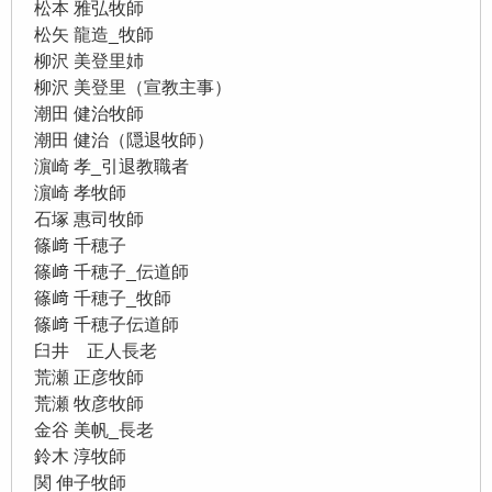
松本 雅弘牧師
松矢 龍造_牧師
柳沢 美登里姉
柳沢 美登里（宣教主事）
潮田 健治牧師
潮田 健治（隠退牧師）
濵崎 孝_引退教職者
濵崎 孝牧師
石塚 惠司牧師
篠﨑 千穂子
篠﨑 千穂子_伝道師
篠﨑 千穂子_牧師
篠﨑 千穂子伝道師
臼井 正人長老
荒瀬 正彦牧師
荒瀬 牧彦牧師
金谷 美帆_長老
鈴木 淳牧師
関 伸子牧師