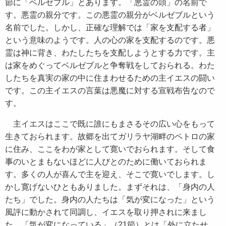
節に「ベルゼブル」とあります。「悪霊の頭」の名前で
す。悪霊の親分です。この悪霊の親分がベルゼブルという
名前でした。しかし、正確な理解では「家を支配する者」
という意味のようです。人の心の家を支配するのです。悪
霊は神に背き、わたしたちを支配しようとする力です。主
は家をめぐってベルゼブルと争奪戦をしておられる。わた
したちを真実の家の中に住まわせるための主イエスの闘い
です。この主イエスの言葉は悪魔に対する宣戦布告なので
す。
主イエスはここで既に誰にもまさるその広い心をもって
生きておられます。故郷を出てガリラヤ湖畔のペトロの家
に住み、ここをわが家として寛いでおられます。そして食
事のいとまもないほどに人びとのために働いておられま
す。多くの人が喜んで主を迎え、そこで寛いでします。し
かし寛げないひともありました。まずそれは、「身内の人
たち」でした。身内の人たちは「気が変になった」という
風評に動かされて同調し、イエスを取り押されに来まし
た。「気が変になっている」（21節）とは「外に立たせ