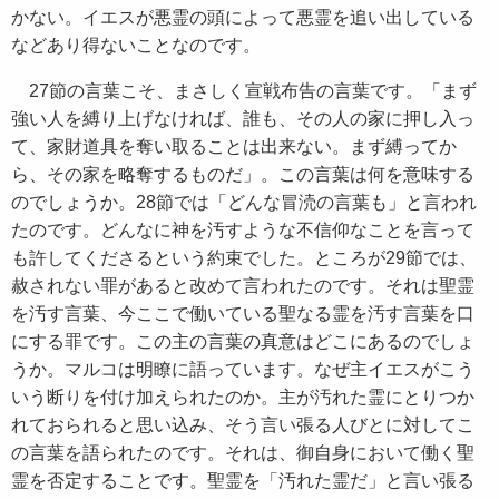
かない。イエスが悪霊の頭によって悪霊を追い出している
などあり得ないことなのです。
27節の言葉こそ、まさしく宣戦布告の言葉です。「まず
強い人を縛り上げなければ、誰も、その人の家に押し入っ
て、家財道具を奪い取ることは出来ない。まず縛ってか
ら、その家を略奪するものだ」。この言葉は何を意味する
のでしょうか。28節では「どんな冒涜の言葉も」と言われ
たのです。どんなに神を汚すような不信仰なことを言って
も許してくださるという約束でした。ところが29節では、
赦されない罪があると改めて言われたのです。それは聖霊
を汚す言葉、今ここで働いている聖なる霊を汚す言葉を口
にする罪です。この主の言葉の真意はどこにあるのでしょ
うか。マルコは明瞭に語っています。なぜ主イエスがこう
いう断りを付け加えられたのか。主が汚れた霊にとりつか
れておられると思い込み、そう言い張る人びとに対してこ
の言葉を語られたのです。それは、御自身において働く聖
霊を否定することです。聖霊を「汚れた霊だ」と言い張る