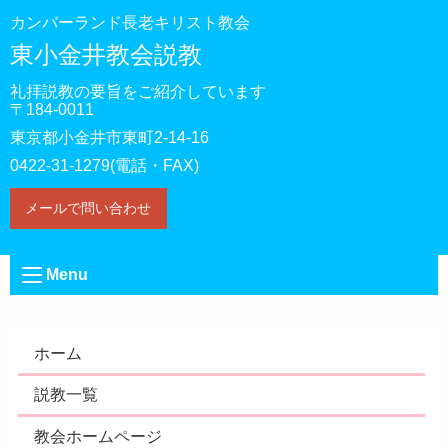
カンバーランド長老キリスト教会
東小金井教会説教
礼拝説教の要旨をご紹介しています
〒184-0011
東京都小金井市東町2-14-16
0422-31-1279(電話・FAX)
メールで問い合わせ
Menu
ホーム
説教一覧
教会ホームページ