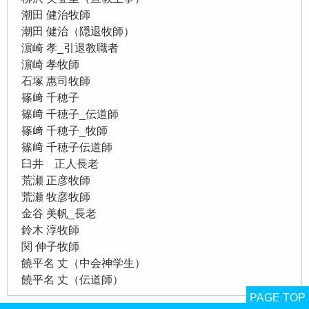
潮田 健治牧師
潮田 健治（隠退牧師）
濵崎 孝_引退教職者
濵崎 孝牧師
石塚 惠司牧師
篠﨑 千穂子
篠﨑 千穂子_伝道師
篠﨑 千穂子_牧師
篠﨑 千穂子伝道師
臼井 正人長老
荒瀬 正彦牧師
荒瀬 牧彦牧師
金谷 美帆_長老
鈴木 淳牧師
関 伸子牧師
饒平名 丈（中会神学生）
饒平名 丈（伝道師）
PAGE TOP