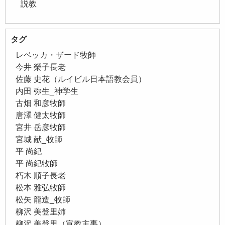
説教
タグ
レベッカ・ザード牧師
今井 榮子長老
佐藤 史花（ルイビル日本語教会員）
内田 弥生_神学生
古畑 和彦牧師
唐澤 健太牧師
宮井 岳彦牧師
宮城 献_牧師
平 尚紀
平 尚紀牧師
朽木 順子長老
松本 雅弘牧師
松矢 龍造_牧師
柳沢 美登里姉
柳沢 美登里（宣教主事）