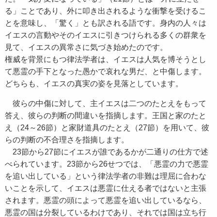
る」ことであり、外に叩き出されるような衝撃を受けるこ
とを意味し、「驚く」とも訳される語です。身内の人々は
イエスの言動やそのイエスに引きつけられる多くの群衆を
見て、イエスの異常さに気づき始めたのです。
権威を背景にもつ律法学者は、イエスは人気を博そうとし
て悪霊の手下となった愚かで哀れな男だ、と中傷します。
どちらも、イエスの真実の姿を見落としています。
彼らの中傷に対して、主イエスは二つのたとえをもって
答え、彼らの判断の間違いを指摘します。王国と家のたと
え（24～26節）と家財道具のたとえ（27節）を用いて、彼
らの判断の不合理さを指摘します。
23節から27節にイエスが誰であるかが二通りの仕方で述
べられています。23節から26せつでは、「悪霊の力で悪霊
を追い出している」という律法学者の非難は理屈に合わな
いことを示して、イエスは悪霊に仕える者ではないと主張
されます。悪霊の頭によって悪霊を追い出しているなら、
悪霊の国は分裂しているわけであり、それでは国は立ち行