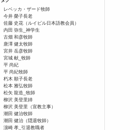
タグ
レベッカ・ザード牧師
今井 榮子長老
佐藤 史花（ルイビル日本語教会員）
内田 弥生_神学生
古畑 和彦牧師
唐澤 健太牧師
宮井 岳彦牧師
宮城 献_牧師
平 尚紀
平 尚紀牧師
朽木 順子長老
松本 雅弘牧師
松矢 龍造_牧師
柳沢 美登里姉
柳沢 美登里（宣教主事）
潮田 健治牧師
潮田 健治（隠退牧師）
濵崎 孝_引退教職者