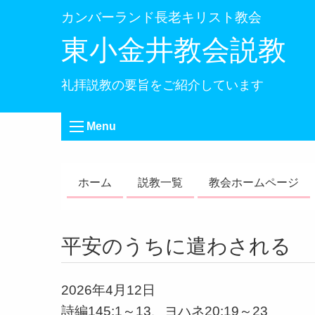
カンバーランド長老キリスト教会
東小金井教会説教
礼拝説教の要旨をご紹介しています
Menu
ホーム
説教一覧
教会ホームページ
平安のうちに遣わされる
2026年4月12日
詩編145:1～13、ヨハネ20: