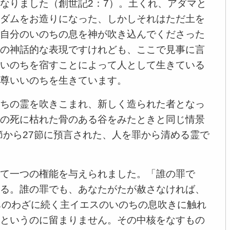
なりました（創世記2：7）。土くれ、アダマと
ダムをお造りになった、しかしそれはただ土を
自分のいのちの息を神が吹き込んでくださった
の神話的な表現ですけれども、ここで見事に言
いのちを宿すことによって人として生きている
尊いいのちを生きています。
ちの霊を吹きこまれ、新しく造られた者となっ
の死に枯れた骨のある谷をみたときと同じ情景
節から27節に預言された、人を罪から清める霊で
て一つの権能を与えられました。「誰の罪で
る。誰の罪でも、あなたがたが赦さなければ、
ちのわざに続く主イエスのいのちの息吹きに触れ
というのに留まりません。その中核をなすもの