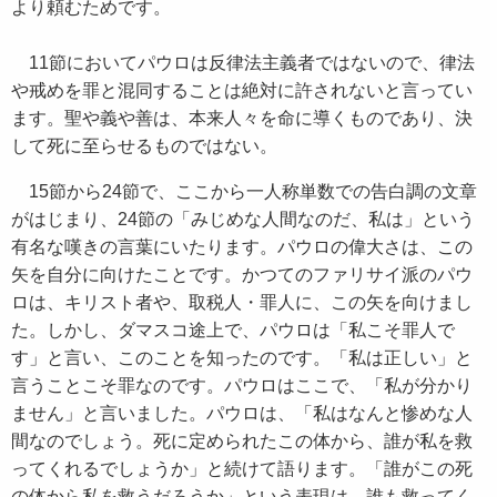
より頼むためです。
11節においてパウロは反律法主義者ではないので、律法
や戒めを罪と混同することは絶対に許されないと言ってい
ます。聖や義や善は、本来人々を命に導くものであり、決
して死に至らせるものではない。
15節から24節で、ここから一人称単数での告白調の文章
がはじまり、24節の「みじめな人間なのだ、私は」という
有名な嘆きの言葉にいたります。パウロの偉大さは、この
矢を自分に向けたことです。かつてのファリサイ派のパウ
ロは、キリスト者や、取税人・罪人に、この矢を向けまし
た。しかし、ダマスコ途上で、パウロは「私こそ罪人で
す」と言い、このことを知ったのです。「私は正しい」と
言うことこそ罪なのです。パウロはここで、「私が分かり
ません」と言いました。パウロは、「私はなんと惨めな人
間なのでしょう。死に定められたこの体から、誰が私を救
ってくれるでしょうか」と続けて語ります。「誰がこの死
の体から私を救うだろうか」という表現は、誰も救ってく