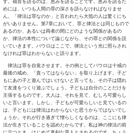
す。福音を語るのは、恵みを語ることです。恵みを語るた
めには、いつも人間の罪の深さを語らなければなりませ
ん。「律法は罪なのか」と言われたら大抵の人は驚くにち
がいありません。第7章において、罪と律法とは同じもので
あるのか、あるいは両者の間にどのような関係があるの
か、律法の本性について論じながら、その罪との関係を説
いていきます。パウロはここで、律法という光に照らされ
なければ罪はわからないと語ります。
律法は罪を自覚させます。その例としてパウロは十戒の
最後の戒め、「貪ってはならない」を取り上げます。子ど
もにあの子と遊んではいけないと言っても、その子は隠れ
て友達をつくり遊ぶでしょう。子どもは自分のことだけを
主張するものです。大人は、それを見て、むしろ可愛らし
いと言います。しかし、子どもが可愛らしいと見ているの
は、子どもには律法はわからないと思うからではないでし
ょうか。それが行き過ぎて憎らしくなるのは、ここにも律
法が生きていることを認めたからです。私は神の律法の前
に立つとき、はじめて真剣な罪人とされるのです。ちょう