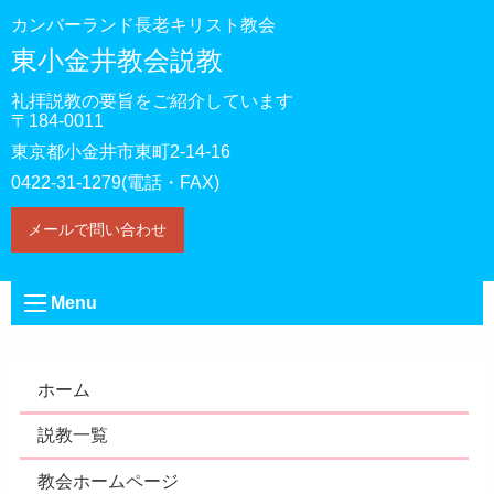
カンバーランド長老キリスト教会
東小金井教会説教
礼拝説教の要旨をご紹介しています
〒184-0011
東京都小金井市東町2-14-16
0422-31-1279(電話・FAX)
メールで問い合わせ
Menu
ホーム
説教一覧
教会ホームページ