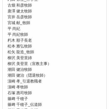
古畑 和彦牧師
唐澤 健太牧師
宮井 岳彦牧師
宮城 献_牧師
平 尚紀
平 尚紀牧師
朽木 順子長老
松本 雅弘牧師
松矢 龍造_牧師
柳沢 美登里姉
柳沢 美登里（宣教主事）
潮田 健治牧師
潮田 健治（隠退牧師）
濵崎 孝_引退教職者
濵崎 孝牧師
石塚 惠司牧師
篠﨑 千穂子
篠﨑 千穂子_伝道師