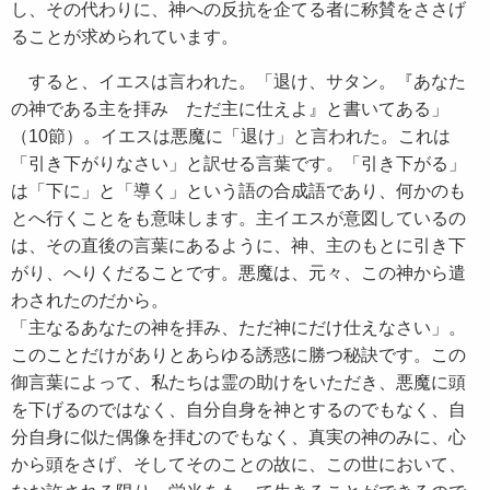
し、その代わりに、神への反抗を企てる者に称賛をささげ
ることが求められています。
すると、イエスは言われた。「退け、サタン。『あなた
の神である主を拝み ただ主に仕えよ』と書いてある」
（10節）。イエスは悪魔に「退け」と言われた。これは
「引き下がりなさい」と訳せる言葉です。「引き下がる」
は「下に」と「導く」という語の合成語であり、何かのも
とへ行くことをも意味します。主イエスが意図しているの
は、その直後の言葉にあるように、神、主のもとに引き下
がり、へりくだることです。悪魔は、元々、この神から遣
わされたのだから。
「主なるあなたの神を拝み、ただ神にだけ仕えなさい」。
このことだけがありとあらゆる誘惑に勝つ秘訣です。この
御言葉によって、私たちは霊の助けをいただき、悪魔に頭
を下げるのではなく、自分自身を神とするのでもなく、自
分自身に似た偶像を拝むのでもなく、真実の神のみに、心
から頭をさげ、そしてそのことの故に、この世において、