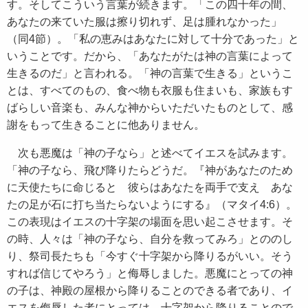
す。そしてこういう言葉が続きます。「この四十年の間、
あなたの来ていた服は擦り切れず、足は腫れなかった」
（同4節）。「私の恵みはあなたに対して十分であった」と
いうことです。だから、「あなたがたは神の言葉によって
生きるのだ」と言われる。「神の言葉で生きる」というこ
とは、すべてのもの、食べ物も衣服も住まいも、家族もす
ばらしい音楽も、みんな神からいただいたものとして、感
謝をもって生きることに他ありません。
次も悪魔は「神の子なら」と述べてイエスを試みます。
「神の子なら、飛び降りたらどうだ。『神があなたのため
に天使たちに命じると 彼らはあなたを両手で支え あな
たの足が石に打ち当たらないようにする』（マタイ4:6）。
この表現はイエスの十字架の場面を思い起こさせます。そ
の時、人々は「神の子なら、自分を救ってみろ」とののし
り、祭司長たちも「今すぐ十字架から降りるがいい。そう
すれば信じてやろう」と侮辱しました。悪魔にとっての神
の子は、神殿の屋根から降りることのできる者であり、イ
エスを侮辱した者にとっては、十字架から降りることので