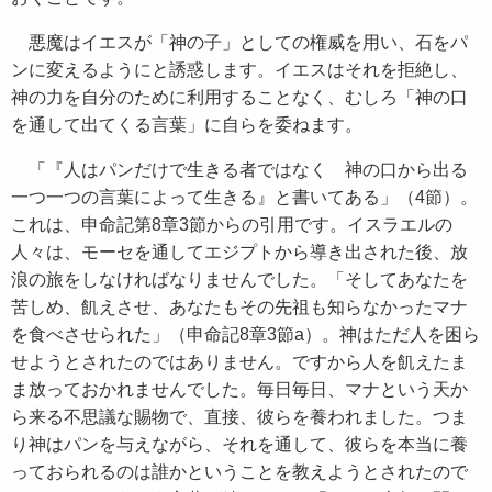
悪魔はイエスが「神の子」としての権威を用い、石をパ
ンに変えるようにと誘惑します。イエスはそれを拒絶し、
神の力を自分のために利用することなく、むしろ「神の口
を通して出てくる言葉」に自らを委ねます。
「『人はパンだけで生きる者ではなく 神の口から出る
一つ一つの言葉によって生きる』と書いてある」（4節）。
これは、申命記第8章3節からの引用です。イスラエルの
人々は、モーセを通してエジプトから導き出された後、放
浪の旅をしなければなりませんでした。「そしてあなたを
苦しめ、飢えさせ、あなたもその先祖も知らなかったマナ
を食べさせられた」（申命記8章3節a）。神はただ人を困ら
せようとされたのではありません。ですから人を飢えたま
ま放っておかれませんでした。毎日毎日、マナという天か
ら来る不思議な賜物で、直接、彼らを養われました。つま
り神はパンを与えながら、それを通して、彼らを本当に養
っておられるのは誰かということを教えようとされたので