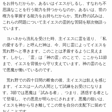
をお持ちだからか。あるいはイエスがしるし、すなわち不
思議なことを行う能力を持つからなのか。あるいは、世の
権力を掌握する能力をお持ちだからか。荒れ野の試みは、
これらの問題について主イエスの霊的な苦闘を順次物語っ
ています。
ヨハネから洗礼を受けた時、主イエスに霊を送り、「私
の愛する子」と呼んだ神は、今、同じ霊によってイエスを
荒れ野へと導きます。このことは矛盾するように見えま
す。しかし、「霊」は「神の霊」のことで、ここから11節
まで、イエスを背後から守り支えています。神の霊のもと
で悪魔が働いているのです。
荒れ野での四十日間の断食の後、主イエスは飢えを感じ
ます。イエスは一人の人間として試練をお受けになりま
す。3節では悪魔は「試みる者」、つまり、誘惑する者とし
て登場し、その悪意が明らかにされます。悪魔の狙いは、
イエスを神から引き離してこの世を自分の支配下に留めて
おくことです。