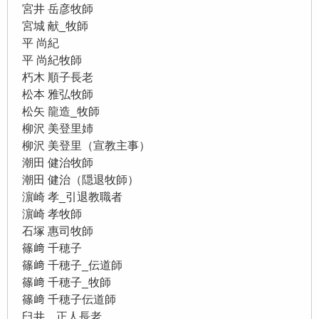
宮井 岳彦牧師
宮城 献_牧師
平 尚紀
平 尚紀牧師
朽木 順子長老
松本 雅弘牧師
松矢 龍造_牧師
柳沢 美登里姉
柳沢 美登里（宣教主事）
潮田 健治牧師
潮田 健治（隠退牧師）
濵崎 孝_引退教職者
濵崎 孝牧師
石塚 惠司牧師
篠﨑 千穂子
篠﨑 千穂子_伝道師
篠﨑 千穂子_牧師
篠﨑 千穂子伝道師
臼井 正人長老