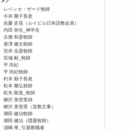
タグ
レベッカ・ザード牧師
今井 榮子長老
佐藤 史花（ルイビル日本語教会員）
内田 弥生_神学生
古畑 和彦牧師
唐澤 健太牧師
宮井 岳彦牧師
宮城 献_牧師
平 尚紀
平 尚紀牧師
朽木 順子長老
松本 雅弘牧師
松矢 龍造_牧師
柳沢 美登里姉
柳沢 美登里（宣教主事）
潮田 健治牧師
潮田 健治（隠退牧師）
濵崎 孝_引退教職者