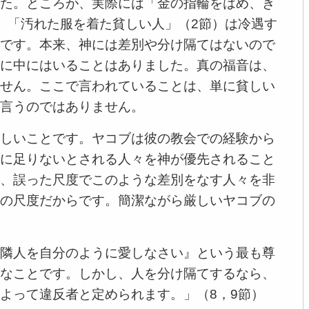
た。ところが、実際には「金の指輪をはめ、き
、「汚れた服を着た貧しい人」（2節）は冷遇す
です。本来、神には差別や分け隔てはないので
に中にはいることはありました。真の福音は、
せん。ここで言われていることは、単に貧しい
言うのではありません。
しいことです。ヤコブは彼の教会での経験から
に足りないとされる人々を神が優先されること
、誤った尺度でこのような差別をなす人々を非
の尺度だからです。簡潔ながら厳しいヤコブの
隣人を自分のように愛しなさい』という最も尊
なことです。しかし、人を分け隔てするなら、
よって違反者と定められます。」（8，9節）