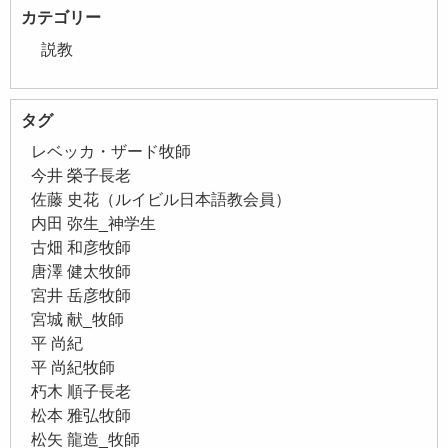
カテゴリー
説教
タグ
レベッカ・ザード牧師
今井 榮子長老
佐藤 史花（ルイビル日本語教会員）
内田 弥生_神学生
古畑 和彦牧師
唐澤 健太牧師
宮井 岳彦牧師
宮城 献_牧師
平 尚紀
平 尚紀牧師
朽木 順子長老
松本 雅弘牧師
松矢 龍造_牧師