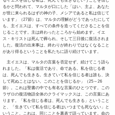
るイエスを信じる者は、死んでも生きるということを信じ
るかと問われて、マルタが口にした「はい、主よ、あなた
が世に来られるはずの神の子、メシアであると私は信じて
います」（27節）は、マルタの理解がどうであったにして
も、主イエスは、すべての条件を造ってくださることを信
じることです。主は終わったところから始めます。イエ
ス・キリストは死んで葬られ、そして三日後に復活されま
した。復活の出来事は、終わりが終わりではなくなること
があり得るということを私たちに語り続けています。
主イエスは、マルタの言葉を否定せず、続けてこう語ら
れました。「私は復活であり、命である。私を信じる者
は、死んでも生きる。生きていて私を信じる者は誰も、決
して死ぬことはない。このことを信じるか」（25～26
節）。これは聖書の中でも有名な言葉のひとつです。この
ラザロの復活物語全体のクライマックスは、この言葉にあ
ります。「私を信じる者は、死んでも生きる」ということ
と、「生きていて私を信じる者はいつまでも死なない」と
いうこと。これは、同じことを裏表で語っています。命の