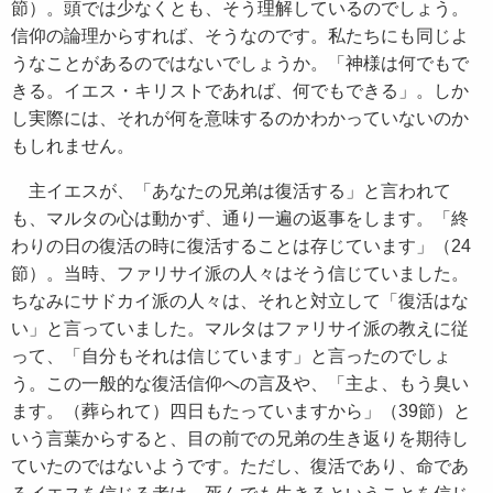
節）。頭では少なくとも、そう理解しているのでしょう。
信仰の論理からすれば、そうなのです。私たちにも同じよ
うなことがあるのではないでしょうか。「神様は何でもで
きる。イエス・キリストであれば、何でもできる」。しか
し実際には、それが何を意味するのかわかっていないのか
もしれません。
主イエスが、「あなたの兄弟は復活する」と言われて
も、マルタの心は動かず、通り一遍の返事をします。「終
わりの日の復活の時に復活することは存じています」（24
節）。当時、ファリサイ派の人々はそう信じていました。
ちなみにサドカイ派の人々は、それと対立して「復活はな
い」と言っていました。マルタはファリサイ派の教えに従
って、「自分もそれは信じています」と言ったのでしょ
う。この一般的な復活信仰への言及や、「主よ、もう臭い
ます。（葬られて）四日もたっていますから」（39節）と
いう言葉からすると、目の前での兄弟の生き返りを期待し
ていたのではないようです。ただし、復活であり、命であ