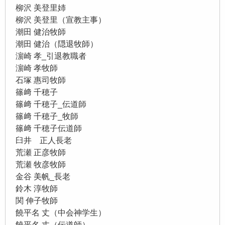
柳沢 美登里姉
柳沢 美登里（宣教主事）
潮田 健治牧師
潮田 健治（隠退牧師）
濵崎 孝_引退教職者
濵崎 孝牧師
石塚 惠司牧師
篠﨑 千穂子
篠﨑 千穂子_伝道師
篠﨑 千穂子_牧師
篠﨑 千穂子伝道師
臼井 正人長老
荒瀬 正彦牧師
荒瀬 牧彦牧師
金谷 美帆_長老
鈴木 淳牧師
関 伸子牧師
饒平名 丈（中会神学生）
饒平名 丈（伝道師）