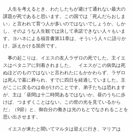
人生を考えるとき、わたしたちが避けて通れない最大の
課題が死であると思います。この国では「死んだらおしま
い」と言われて育つ人が多いのではないでしょうか。しか
し、そのような人生観では決して承諾できない人々もいま
す。ヨハネによる福音書第11章は、そういう人々に語りか
け、訴えかける箇所です。
事の起こりは、イエスの友人ラザロの死でした。主イエ
スはベタニアに到着されました。 イエスがこの病気は死
ぬほどのものではないと言われたにもかかわらず、ラザロ
は死んで墓に葬られ、すでに四日を経過していました。主
がここに戻るのは命がけのことです。弟子たちは恐れます
が、主は「昼間は十二時間あるではないか。昼のうちに歩
けば、つまずくことはない。この世の光を見ているから
だ」（9節）と、御自分の働きは光のもとでなされることを
思い出させます。
イエスが来たと聞いてマルタは迎えに行き、マリアは