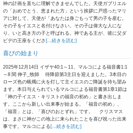
神の計画を直ちに理解できませんでした。天使ガブリエル
の「おめでとう、恵まれた方」という挨拶に戸惑ったマリ
アに対して、天使が「あなたは身ごもって男の子を産む。
その子をイエスと名付けなさい。その子は偉大な人にな
り、いと高き方の子と呼ばれる。神である主が、彼に父ダ
ビデの王座をくださ
[…続きを読む]
喜びの始まり
2025年12月14日 イザヤ40:1～11、マルコによる福音書1:1
～8 関 伸子_牧師 待降節第3主日を迎えました。3本目の
ローズ色の蝋燭に火を灯して主イエスのご降誕を待ち望み
ます。本日与えられているマルコによる福音書第1章1節は
「神の子イエス・キリストの福音の初め」と書き出しま
す。ここから新しい出来事が始まる。「福音の初め」、
「福音」とは、「喜びのおとずれ」です。 クリスマス
は、まさに神がこの地上に来られたことを喜び祝った出来
事です。マルコによる
[…続きを読む]