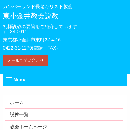
カンバーランド長老キリスト教会
東小金井教会説教
礼拝説教の要旨をご紹介しています
〒184-0011
東京都小金井市東町2-14-16
0422-31-1279(電話・FAX)
メールで問い合わせ
Menu
ホーム
説教一覧
教会ホームページ