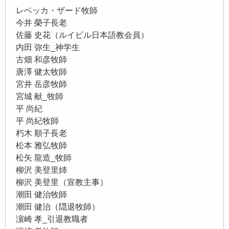
レベッカ・ザード牧師
今井 榮子長老
佐藤 史花（ルイビル日本語教会員）
内田 弥生_神学生
古畑 和彦牧師
唐澤 健太牧師
宮井 岳彦牧師
宮城 献_牧師
平 尚紀
平 尚紀牧師
朽木 順子長老
松本 雅弘牧師
松矢 龍造_牧師
柳沢 美登里姉
柳沢 美登里（宣教主事）
潮田 健治牧師
潮田 健治（隠退牧師）
濵崎 孝_引退教職者