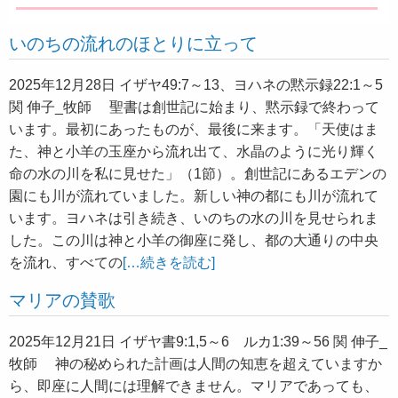
いのちの流れのほとりに立って
2025年12月28日 イザヤ49:7～13、ヨハネの黙示録22:1～5
関 伸子_牧師 聖書は創世記に始まり、黙示録で終わって
います。最初にあったものが、最後に来ます。「天使はま
た、神と小羊の玉座から流れ出て、水晶のように光り輝く
命の水の川を私に見せた」（1節）。創世記にあるエデンの
園にも川が流れていました。新しい神の都にも川が流れて
います。ヨハネは引き続き、いのちの水の川を見せられま
した。この川は神と小羊の御座に発し、都の大通りの中央
を流れ、すべての
[…続きを読む]
マリアの賛歌
2025年12月21日 イザヤ書9:1,5～6 ルカ1:39～56 関 伸子_
牧師 神の秘められた計画は人間の知恵を超えていますか
ら、即座に人間には理解できません。マリアであっても、