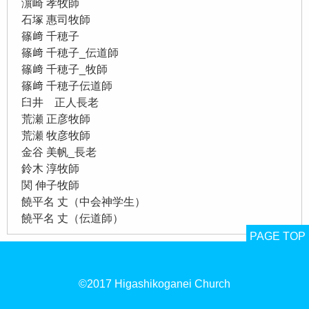
濵崎 孝牧師
石塚 惠司牧師
篠﨑 千穂子
篠﨑 千穂子_伝道師
篠﨑 千穂子_牧師
篠﨑 千穂子伝道師
臼井 正人長老
荒瀬 正彦牧師
荒瀬 牧彦牧師
金谷 美帆_長老
鈴木 淳牧師
関 伸子牧師
饒平名 丈（中会神学生）
饒平名 丈（伝道師）
PAGE TOP
©2017 Higashikoganei Church