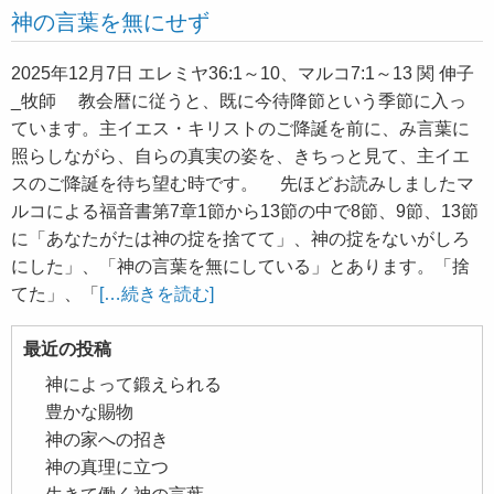
神の言葉を無にせず
2025年12月7日 エレミヤ36:1～10、マルコ7:1～13 関 伸子
_牧師 教会暦に従うと、既に今待降節という季節に入っ
ています。主イエス・キリストのご降誕を前に、み言葉に
照らしながら、自らの真実の姿を、きちっと見て、主イエ
スのご降誕を待ち望む時です。 先ほどお読みしましたマ
ルコによる福音書第7章1節から13節の中で8節、9節、13節
に「あなたがたは神の掟を捨てて」、神の掟をないがしろ
にした」、「神の言葉を無にしている」とあります。「捨
てた」、「
[…続きを読む]
最近の投稿
神によって鍛えられる
豊かな賜物
神の家への招き
神の真理に立つ