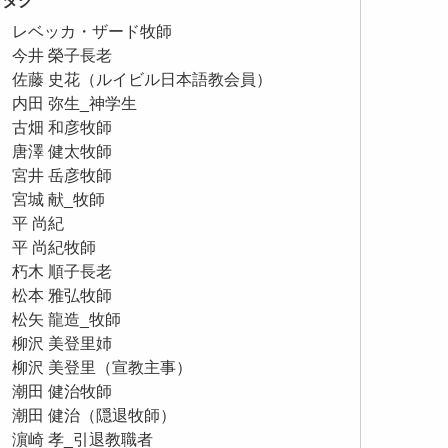
タグ
レベッカ・ザード牧師
今井 榮子長老
佐藤 史花（ルイビル日本語教会員）
内田 弥生_神学生
古畑 和彦牧師
唐澤 健太牧師
宮井 岳彦牧師
宮城 献_牧師
平 尚紀
平 尚紀牧師
朽木 順子長老
松本 雅弘牧師
松矢 龍造_牧師
柳沢 美登里姉
柳沢 美登里（宣教主事）
潮田 健治牧師
潮田 健治（隠退牧師）
濵崎 孝_引退教職者