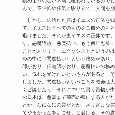
鎮めようのない不満に覆われているのでし
んで、不信仰や狂気に駆り立て、人間を崩
しかしこの汚れた霊はイエスの正体を知
て、イエスはすべてのものをご自分のもと
退けました。それが主イエスの正体です。
す。悪魔追放、悪魔払い。もう何年も前に
ことがあります。エクソシストというのは
めの中に〈悪魔払い〉という務めがあり、
師がおり、伝道師がおり、悪魔払いの務め
い、洗礼を受けたいという方があると、そ
しました。悪魔払いということを教会は大
くど論じたり、それについて書く書物が生
の日本は、悪霊まで商売の種にする人がた
とか、なになにの霊だとか、さまざまな霊
てやるから金をよこせ、と儲ける。その虜